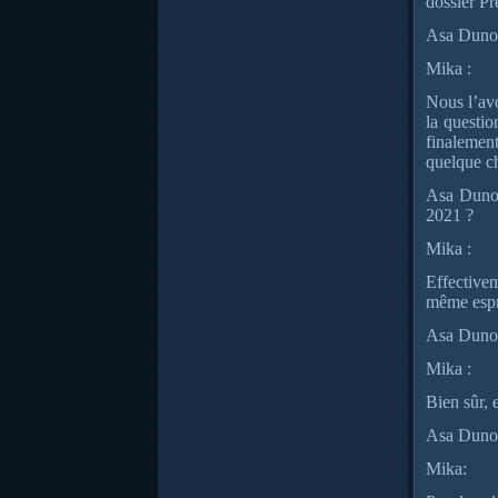
dossier P
Asa Dunoi
Mika :
Nous l’av
la questi
finalement
quelque ch
Asa Dunois
2021 ?
Mika :
Effectivem
même espri
Asa Dunois
Mika :
Bien sûr, 
Asa Dunoi
Mika: