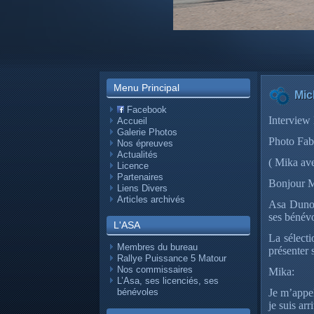
Menu Principal
Mic
Facebook
Interview
Accueil
Galerie Photos
Photo Fab
Nos épreuves
Actualités
( Mika av
Licence
Partenaires
Bonjour M
Liens Divers
Articles archivés
Asa Dunoi
ses bénévo
L'ASA
La sélecti
Membres du bureau
présenter s
Rallye Puissance 5 Matour
Nos commissaires
Mika:
L’Asa, ses licenciés, ses
bénévoles
Je m’appe
je suis ar