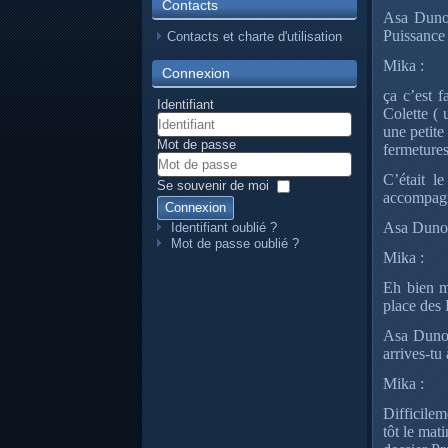
Contacts
Asa Dunoi
Puissance
Contacts et charte d'utilisation
Mika :
Connexion
ça c’est f
Identifiant
Colette (
une petite
Mot de passe
fermetures
C’était l
Se souvenir de moi
accompagné
Connexion
Asa Dunois
Identifiant oublié ?
Mot de passe oublié ?
Mika :
Eh bien ma
place des 
Asa Dunois
arrives-tu 
Mika :
Difficilem
tôt le mat