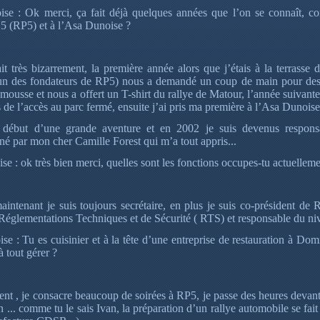
se : Ok merci, ça fait déjà quelques années que l’on se connaît, co
 5 (RP5) et à l’Asa Dunoise ?
ait très bizarrement, la première année alors que j’étais à la terrasse
 un des fondateurs de RP5) nous a demandé un coup de main pour desc
 mousse et nous a offert un T-shirt du rallye de Matour, l’année suivante
 de l’accès au parc fermé, ensuite j’ai pris ma première à l’Asa Dunois
e début d’une grande aventure et en 2002 je suis devenus respons
 par mon cher Camille Forest qui m’a tout appris...
e : ok très bien merci, quelles sont les fonctions occupes-tu actuellem
intenant je suis toujours secrétaire, en plus je suis co-président de
Réglementations Techniques et de Sécurité ( RTS) et responsable du niv
e : Tu es cuisinier et à la tête d’une entreprise de restauration à D
à tout gérer ?
ent , je consacre beaucoup de soirées à RP5, je passe des heures devan
in ... comme tu le sais Ivan, la préparation d’un rallye automobile se fa