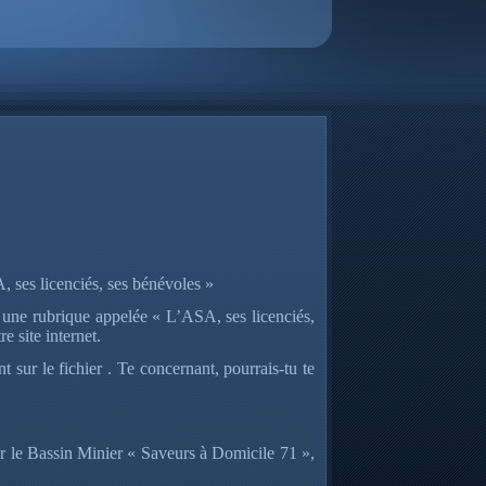
 ses licenciés, ses bénévoles »
 une rubrique appelée « L’ASA, ses licenciés,
e site internet.
 sur le fichier . Te concernant, pourrais-tu te
 le Bassin Minier « Saveurs à Domicile 71 »,