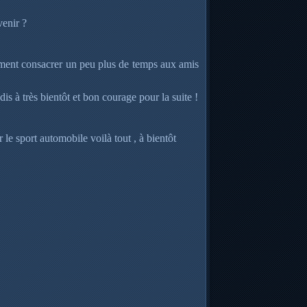
venir ?
lement consacrer un peu plus de temps aux amis
is à très bientôt et bon courage pour la suite !
 le sport automobile voilà tout , à bientôt