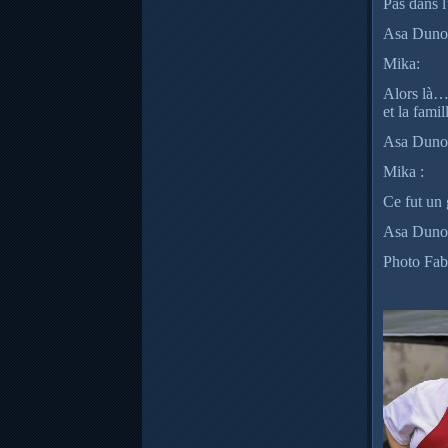
Pas dans l
Asa Dunois
Mika:
Alors là… 
et la fami
Asa Dunois
Mika :
Ce fut un 
Asa Dunois
Photo Fab