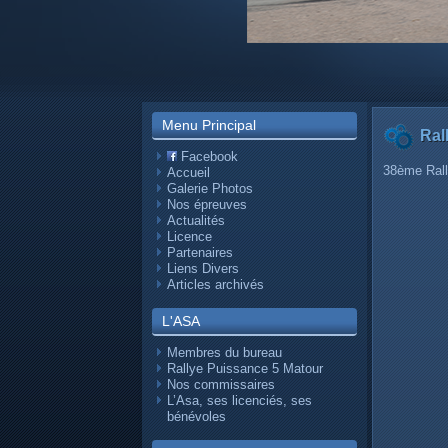
Menu Principal
Ral
Facebook
38ème Rall
Accueil
Galerie Photos
Nos épreuves
Actualités
Licence
Partenaires
Liens Divers
Articles archivés
L'ASA
Membres du bureau
Rallye Puissance 5 Matour
Nos commissaires
L’Asa, ses licenciés, ses
bénévoles