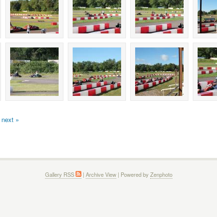
next »
Gallery RSS
|
Archive View
| Powered by
Zenphoto