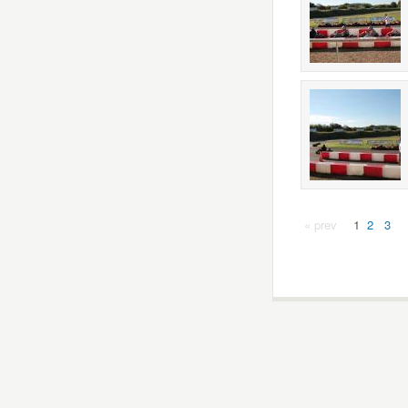
« prev
1
2
3