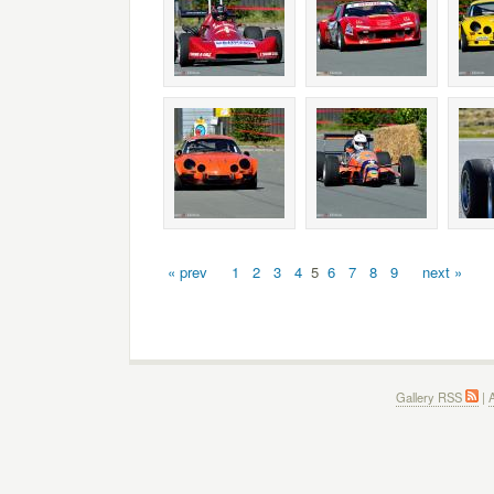
« prev
1
2
3
4
5
6
7
8
9
next »
Gallery RSS
|
A