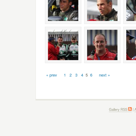
« prev
1
2
3
4
5
6
next »
Gallery RSS
|
A